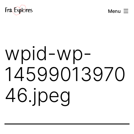
Salta
Fra
Menu
al
explores
contenuto
wpid-wp-
14599013970
46.jpeg