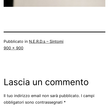
Pubblicato in
N.E.R.D.s – Sintomi
A
900 × 900
dimensione
piena
Lascia un commento
Il tuo indirizzo email non sarà pubblicato.
I campi
obbligatori sono contrassegnati
*