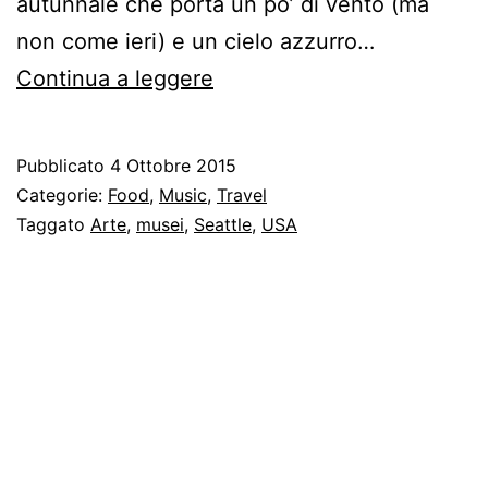
autunnale che porta un po’ di vento (ma
non come ieri) e un cielo azzurro…
Seattle
Continua a leggere
giorno
4
Pubblicato
4 Ottobre 2015
–
Categorie:
Food
,
Music
,
Travel
EMP,
Taggato
Arte
,
musei
,
Seattle
,
USA
Space
Needle
e
Death
Cab
for
Cutie