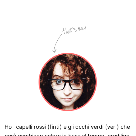
Ho i capelli rossi (finti) e gli occhi verdi (veri) che
però cambiano colore in base al tempo, prediligo