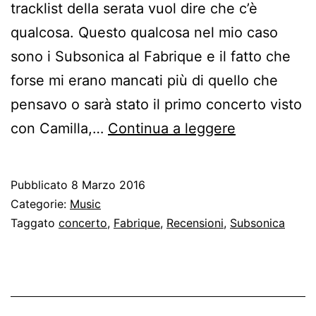
tracklist della serata vuol dire che c’è
qualcosa. Questo qualcosa nel mio caso
sono i Subsonica al Fabrique e il fatto che
forse mi erano mancati più di quello che
pensavo o sarà stato il primo concerto visto
Subsonica
con Camilla,…
Continua a leggere
@
Fabrique,
Pubblicato
8 Marzo 2016
Milano
Categorie:
Music
(24/02/2016
Taggato
concerto
,
Fabrique
,
Recensioni
,
Subsonica