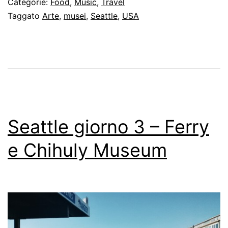
Categorie:
Food
,
Music
,
Travel
EMP,
Taggato
Arte
,
musei
,
Seattle
,
USA
Space
Needle
e
Death
Cab
for
Seattle giorno 3 – Ferry
Cutie
e Chihuly Museum