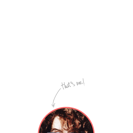
e
Seattle
Art
Museum