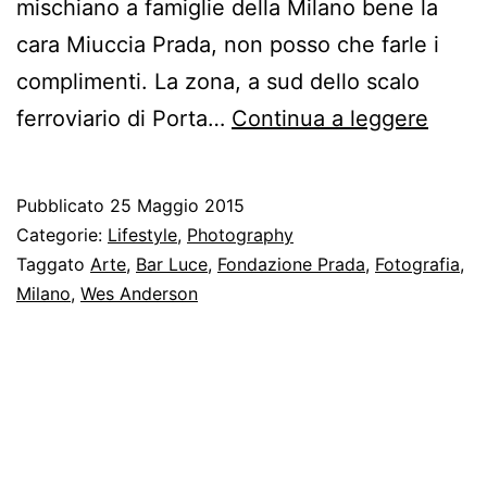
mischiano a famiglie della Milano bene la
cara Miuccia Prada, non posso che farle i
complimenti. La zona, a sud dello scalo
Fonda
ferroviario di Porta…
Continua a leggere
Prada
Pubblicato
25 Maggio 2015
Categorie:
Lifestyle
,
Photography
Taggato
Arte
,
Bar Luce
,
Fondazione Prada
,
Fotografia
,
Milano
,
Wes Anderson