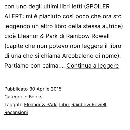
con uno degli ultimi libri letti (SPOILER
ALERT: mi è piaciuto così poco che ora sto
leggendo un altro libro della stessa autrice)
cioè Eleanor & Park di Rainbow Rowell
(capite che non potevo non leggere il libro
di una che si chiama Arcobaleno di nome).
Ele
Partiamo con calma:…
Continua a leggere
&
Par
Pubblicato
30 Aprile 2015
–
Categorie:
Books
Rai
Taggato
Eleanor & PArk
,
Libri
,
Rainbow Rowell
,
Recensioni
Row