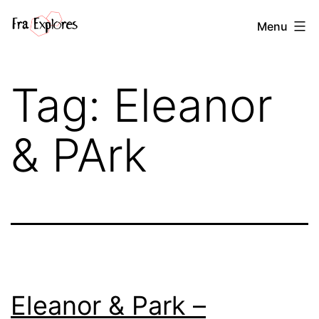
Salta
Fra
Menu
al
explores
contenuto
Tag:
Eleanor
& PArk
Eleanor & Park –