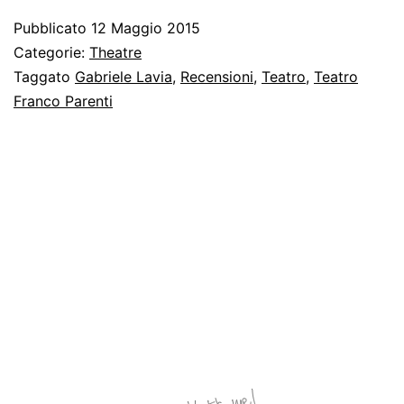
Sogno
Pubblicato
12 Maggio 2015
di
Categorie:
Theatre
un
Taggato
Gabriele Lavia
,
Recensioni
,
Teatro
,
Teatro
Franco Parenti
uomo
ridicolo