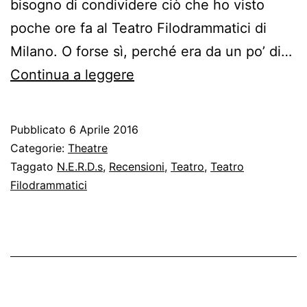
bisogno di condividere ciò che ho visto
poche ore fa al Teatro Filodrammatici di
Milano. O forse sì, perché era da un po’ di…
N.E.R.D.s
Continua a leggere
–
Sintomi
Pubblicato
6 Aprile 2016
Categorie:
Theatre
Taggato
N.E.R.D.s
,
Recensioni
,
Teatro
,
Teatro
Filodrammatici