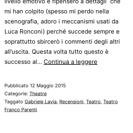
livello emotivo e ripenserò a dettagli che
mi han colpito (spesso mi perdo nella
scenografia, adoro i meccanismi usati da
Luca Ronconi) perché succede sempre e
soprattutto sbircerò i commenti degli altri
all’uscita. Questa volta tutto questo è
Gabriele
successo al…
Continua a leggere
Lavia,
Sogno
Pubblicato
12 Maggio 2015
di
Categorie:
Theatre
un
Taggato
Gabriele Lavia
,
Recensioni
,
Teatro
,
Teatro
Franco Parenti
uomo
ridicolo