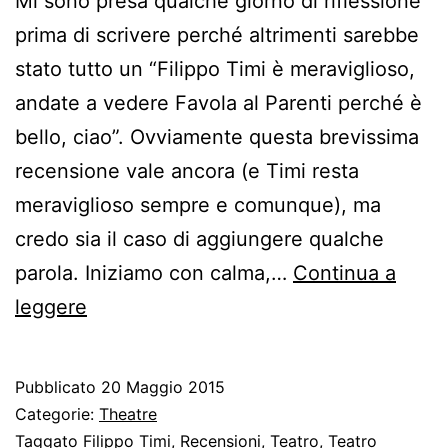
Mi sono presa qualche giorno di riflessione
prima di scrivere perché altrimenti sarebbe
stato tutto un “Filippo Timi è meraviglioso,
andate a vedere Favola al Parenti perché è
bello, ciao”. Ovviamente questa brevissima
recensione vale ancora (e Timi resta
meraviglioso sempre e comunque), ma
credo sia il caso di aggiungere qualche
parola. Iniziamo con calma,…
Continua a
Filippo
leggere
Timi,
Favola
Pubblicato
20 Maggio 2015
Categorie:
Theatre
Taggato
Filippo Timi
,
Recensioni
,
Teatro
,
Teatro