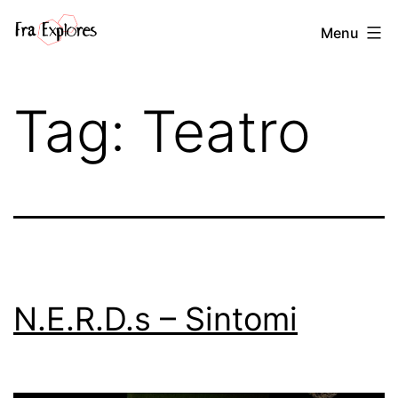
Salta
Fra
Menu
al
explores
contenuto
Tag:
Teatro
N.E.R.D.s – Sintomi